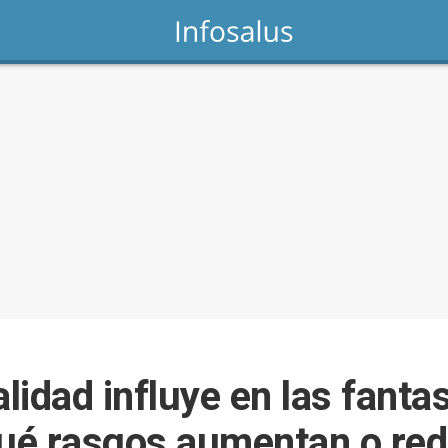
idad influye en las fanta
qué rasgos aumentan o red