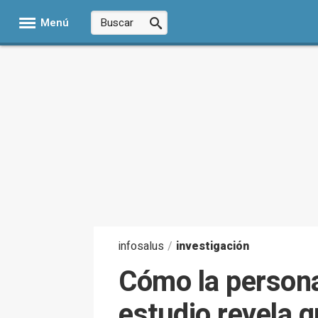
Menú
infosalus
/
investigación
Cómo la personal
estudio revela 