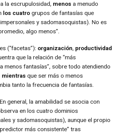
ra la escrupulosidad,
menos
a menudo
en
los cuatro
grupos de fantasías que
s, impersonales y sadomasoquistas). No es
 promedio, algo menos”.
es (“facetas”):
organización
,
productividad
uentra que la relación de “más
 a menos fantasías”, sobre todo atendiendo
; mientras
que ser más o menos
bia tanto la frecuencia de fantasías.
En general, la amabilidad se asocia con
observa en los cuatro dominios
onales y sadomasoquistas), aunque el propio
e predictor más consistente” tras