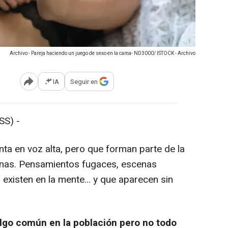
Archivo - Pareja haciendo un juego de sexo en la cama- ND3000/ ISTOCK - Archivo
IA
Seguir en
Abrir opciones para compartir
S) -
a en voz alta, pero que forman parte de la
sonas. Pensamientos fugaces, escenas
xisten en la mente... y que aparecen sin
lgo común en la población pero no todo