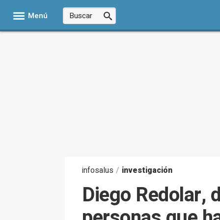
Menú
infosalus
/
investigación
Diego Redolar, d
personas que ha