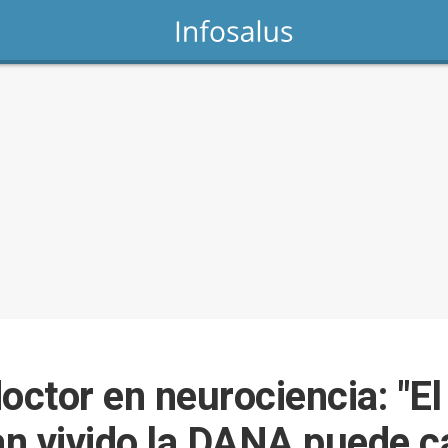
octor en neurociencia: "El
n vivido la DANA puede c