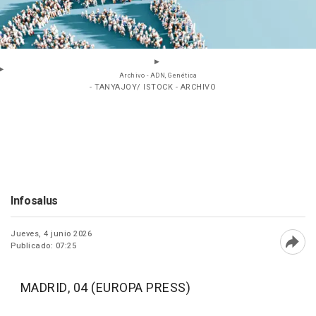
Archivo - ADN, Genética
- TANYAJOY/ ISTOCK - ARCHIVO
Infosalus
Jueves, 4 junio 2026
Publicado: 07:25
Abri
MADRID, 04 (EUROPA PRESS)