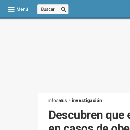
Menú
infosalus
/
investigación
Descubren que el
en casos de obe