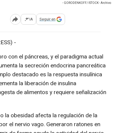
- GORODENKOFF/ ISTOCK - Archivo
IA
Seguir en
Abrir opciones para compartir
ESS) -
ro con el páncreas, y el paradigma actual
aumenta la secreción endocrina pancreática
plo destacado es la respuesta insulínica
ementa la liberación de insulina
gesta de alimentos y requiere señalización
la obesidad afecta la regulación de la
por el nervio vago. Generaron ratones en