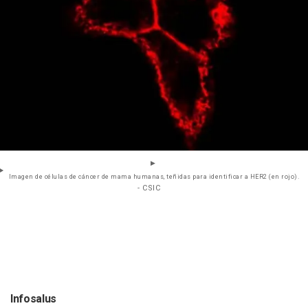
Imagen de células de cáncer de mama humanas, teñidas para identificar a HER2 (en rojo).
- CSIC
Infosalus