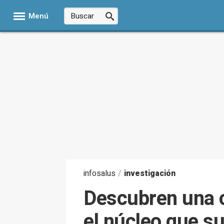
Menú
infosalus
/
investigación
Descubren una c
el núcleo que su