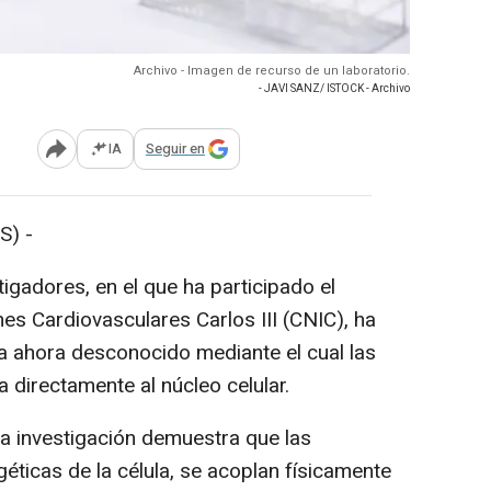
Archivo - Imagen de recurso de un laboratorio.
- JAVI SANZ/ ISTOCK - Archivo
IA
Seguir en
Abrir opciones para compartir
S) -
tigadores, en el que ha participado el
es Cardiovasculares Carlos III (CNIC), ha
 ahora desconocido mediante el cual las
 directamente al núcleo celular.
 la investigación demuestra que las
géticas de la célula, se acoplan físicamente