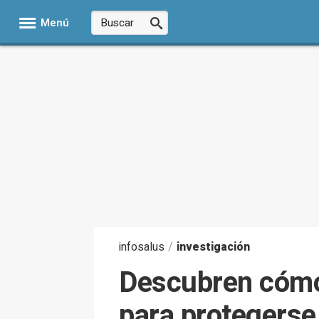
Menú
infosalus
/
investigación
Descubren cómo
para protegerse