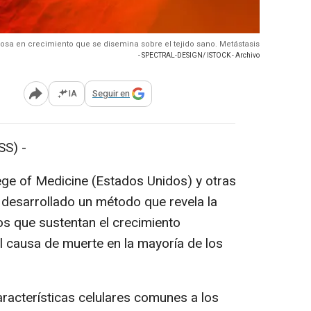
rosa en crecimiento que se disemina sobre el tejido sano. Metástasis
- SPECTRAL-DESIGN/ ISTOCK - Archivo
IA
Seguir en
Abrir opciones para compartir
S) -
ge of Medicine (Estados Unidos) y otras
 desarrollado un método que revela la
os que sustentan el crecimiento
l causa de muerte en la mayoría de los
acterísticas celulares comunes a los