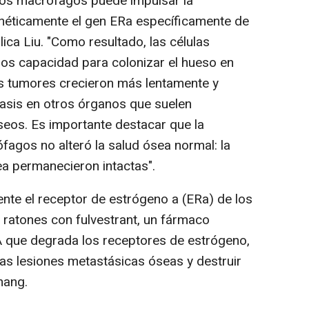
os macrófagos puede impulsar la
néticamente el gen ERa específicamente de
ica Liu. "Como resultado, las células
s capacidad para colonizar el hueso en
s tumores crecieron más lentamente y
asis en otros órganos que suelen
seos. Es importante destacar que la
fagos no alteró la salud ósea normal: la
ea permanecieron intactas".
te el receptor de estrógeno a (ERa) de los
ratones con fulvestrant, un fármaco
 que degrada los receptores de estrógeno,
 las lesiones metastásicas óseas y destruir
hang.