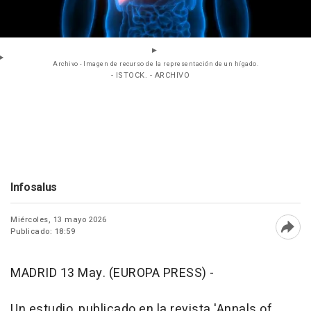
Archivo - Imagen de recurso de la representación de un hígado.
- ISTOCK. - ARCHIVO
Infosalus
Miércoles, 13 mayo 2026
Publicado: 18:59
Abri
MADRID 13 May. (EUROPA PRESS) -
Un estudio, publicado en la revista 'Annals of