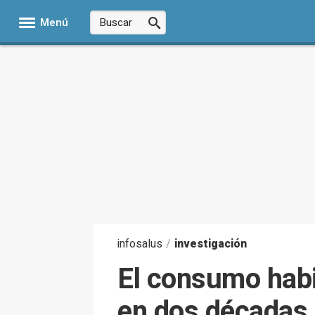
Menú
infosalus
/
investigación
El consumo habi
en dos décadas f