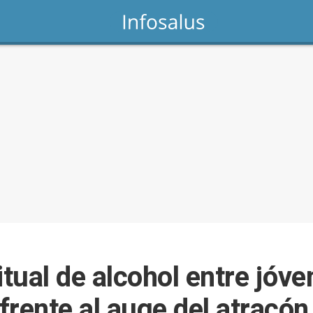
tual de alcohol entre jóv
rente al auge del atracón