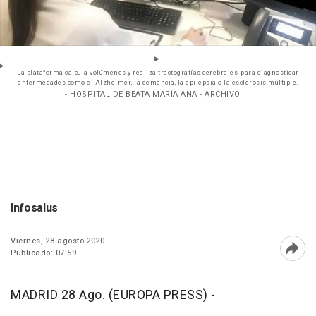
La plataforma calcula volúmenes y realiza tractografías cerebrales, para diagnosticar
enfermedades como el Alzheimer, la demencia, la epilepsia o la esclerosis múltiple.
- HOSPITAL DE BEATA MARÍA ANA - ARCHIVO
Infosalus
Viernes, 28 agosto 2020
Publicado: 07:59
Abri
MADRID 28 Ago. (EUROPA PRESS) -