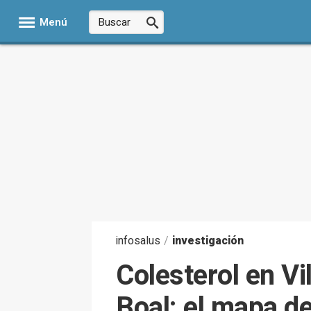
Menú
infosalus
/
investigación
Colesterol en Vi
Boal: el mapa de