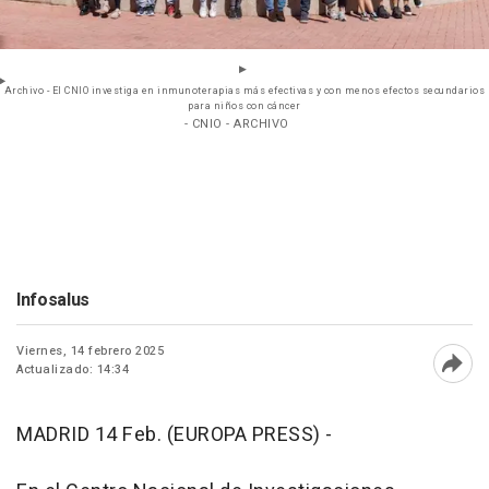
Archivo - El CNIO investiga en inmunoterapias más efectivas y con menos efectos secundarios
para niños con cáncer
- CNIO - ARCHIVO
Infosalus
Viernes, 14 febrero 2025
Actualizado: 14:34
Abri
MADRID 14 Feb. (EUROPA PRESS) -