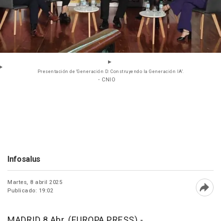
Presentación de 'Generación D: Construyendo la Generación IA'.
- CNIO
Infosalus
Martes, 8 abril 2025
Publicado: 19:02
Abri
MADRID 8 Abr. (EUROPA PRESS) -