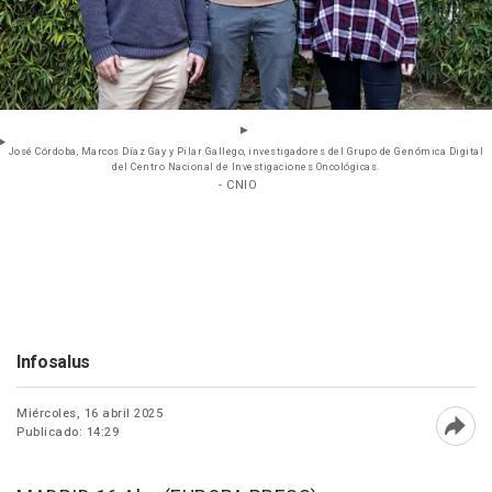
José Córdoba, Marcos Díaz Gay y Pilar Gallego, investigadores del Grupo de Genómica Digital
del Centro Nacional de Investigaciones Oncológicas.
- CNIO
Infosalus
Miércoles, 16 abril 2025
Publicado: 14:29
Abri