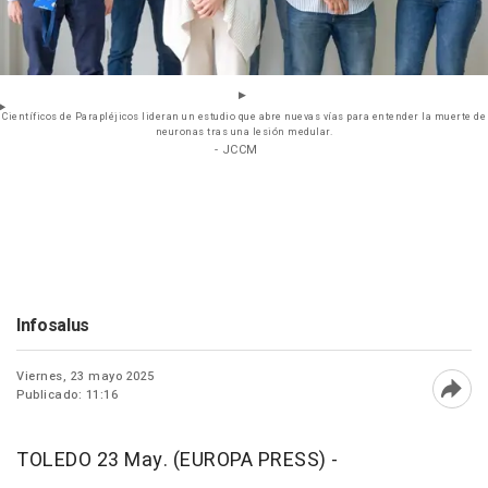
Científicos de Parapléjicos lideran un estudio que abre nuevas vías para entender la muerte de
neuronas tras una lesión medular.
- JCCM
Infosalus
Viernes, 23 mayo 2025
Publicado: 11:16
Abri
TOLEDO 23 May. (EUROPA PRESS) -