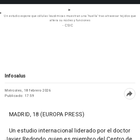
Un estudio expone que células leucémicas muestran una 'huella' tras atravesar tejidos que
altera su núcleo y funciones
- CSIC
Infosalus
Miércoles, 18 febrero 2026
Publicado: 17:59
Abri
MADRID, 18 (EUROPA PRESS)
Un estudio internacional liderado por el doctor
Javier Redondo, quien es miembro del Centro de