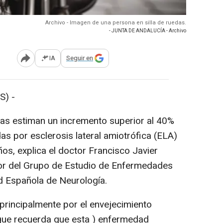
Archivo - Imagen de una persona en silla de ruedas.
- JUNTA DE ANDALUCÍA - Archivo
IA
Seguir en
Abrir opciones para compartir
S) -
as estiman un incremento superior al 40%
s por esclerosis lateral amiotrófica (ELA)
os, explica el doctor Francisco Javier
or del Grupo de Estudio de Enfermedades
 Española de Neurología.
rincipalmente por el envejecimiento
o que recuerda que esta ) enfermedad