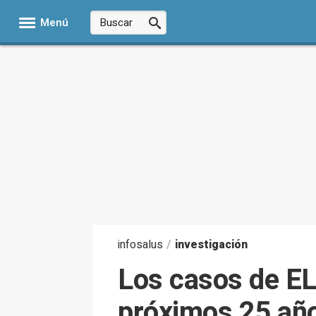
Menú
infosalus
/
investigación
Los casos de E
próximos 25 año