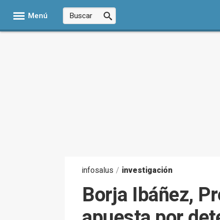
Menú
infosalus
/
investigación
Borja Ibáñez, Pr
apuesta por dete