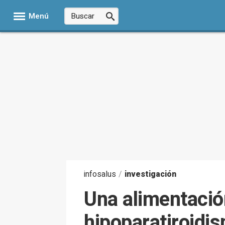
Menú
infosalus
/
investigación
Una alimentació
hipoparatiroidis