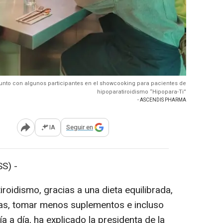
junto con algunos participantes en el showcooking para pacientes de
hipoparatiroidismo “Hipopara-Ti”
- ASCENDIS PHARMA
IA
Seguir en
Abrir opciones para compartir
S) -
oidismo, gracias a una dieta equilibrada,
mas, tomar menos suplementos e incluso
a a día, ha explicado la presidenta de la