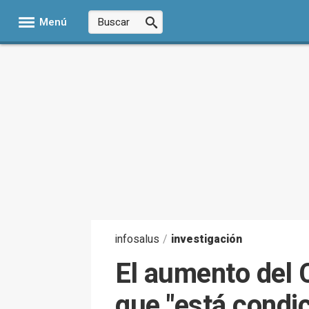
Menú
infosalus
/
investigación
El aumento del 
que "está condic