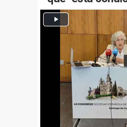
El presidente del comité organizador del congreso de SEICAP
Infosalus
Actualizado: jueves, 8 mayo 2025 14:34
SANTIAGO DE COMPOSTELA 8 M
El aumento del CO2 en el aire q
agravando las alergias, ya que "
según un estudio realizado en h
Inmunología Clínica Alergología
rueda de prensa este jueves en 
nacional.