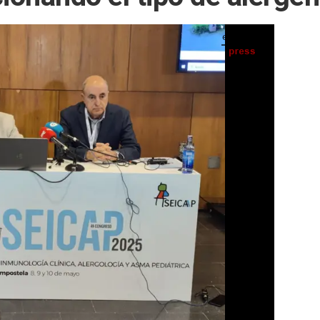
, José Ángel Porto, y la presidenta de la sociedad, Ana Martínez-Cañavate, en rueda de
prensa, a 8 de mayo de 2025. - EUROPA PRESS
IA
Seguir en
Abrir opciones para compartir
ay. (EUROPA PRESS) -
ue respiramos está incrementando y
está condicionando el tipo de alérgenos",
ospitales de la Sociedad Española de
 y Asma Pediátrica (SEICAP), presentado en
el marco de la 49ª edición de su congreso