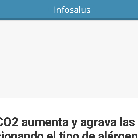
CO2 aumenta y agrava las 
ionando el tipo de alérge