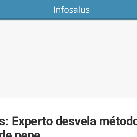
os: Experto desvela método
 de pene