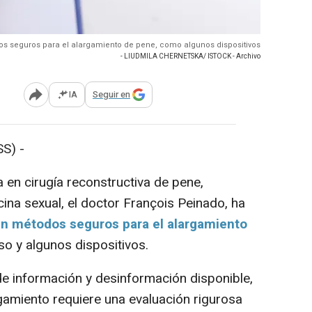
dos seguros para el alargamiento de pene, como algunos dispositivos
- LIUDMILA CHERNETSKA/ ISTOCK - Archivo
IA
Seguir en
Abrir opciones para compartir
S) -
 en cirugía reconstructiva de pene,
na sexual, el doctor François Peinado, ha
en métodos seguros para el alargamiento
so y algunos dispositivos.
e información y desinformación disponible,
gamiento requiere una evaluación rigurosa