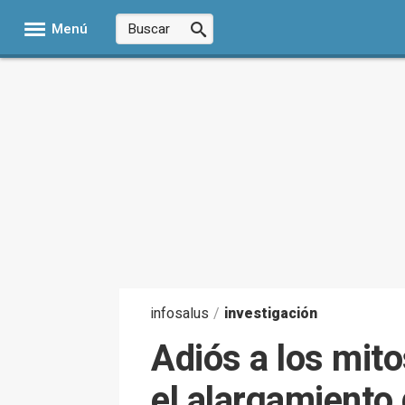
Menú
infosalus
/
investigación
Adiós a los mit
el alargamiento