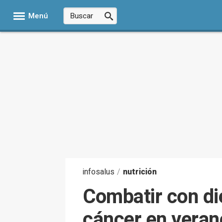
Menú
infosalus
/
nutrición
Combatir con die
cáncer en veran