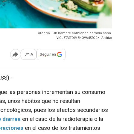
Archivo - Un hombre comiendo comida sana.
- VIOLETASTOIMENOVA/ISTOCK - Archivo
IA
Seguir en
Abrir opciones para compartir
PRESS) -
que las personas incrementan su consumo
as, unos hábitos que no resultan
 oncológicos, pues los efectos secundarios
 diarrea
en el caso de la radioterapia o la
oraciones
en el caso de los tratamientos