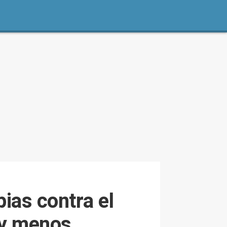
pias contra el
 y menos