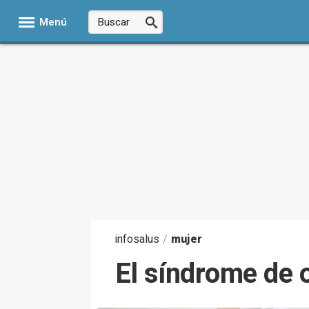
Menú
infosalus
/
mujer
El síndrome de ov