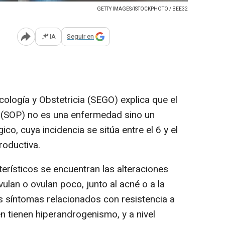
GETTY IMAGES/ISTOCKPHOTO / BEE32
IA
Seguir en
Abrir opciones para compartir
logía y Obstetricia (SEGO) explica que el
o (SOP) no es una enfermedad sino un
co, cuya incidencia se sitúa entre el 6 y el
roductiva.
rísticos se encuentran las alteraciones
lan o ovulan poco, junto al acné o a la
 síntomas relacionados con resistencia a
én tienen hiperandrogenismo, y a nivel