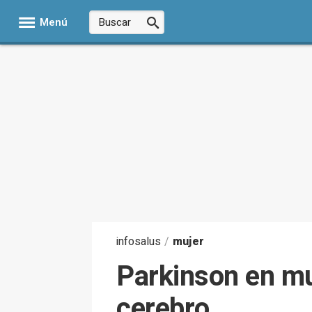
Menú
infosalus
/
mujer
Parkinson en mu
cerebro