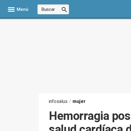
Menú
infosalus
/
mujer
Hemorragia pospa
salud cardíaca 