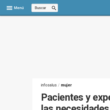
Menú
infosalus
/
mujer
Pacientes y exp
las necesidades 