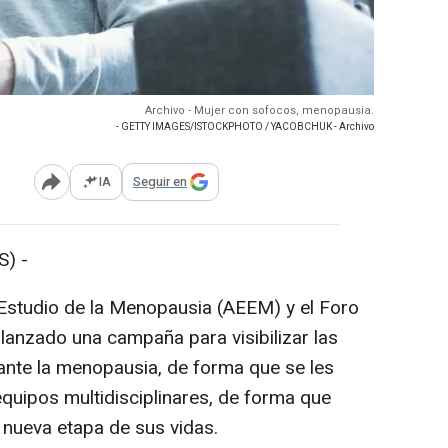
Archivo - Mujer con sofocos, menopausia.
- GETTY IMAGES/ISTOCKPHOTO / YACOBCHUK - Archivo
IA
Seguir en
Abrir opciones para compartir
) -
 Estudio de la Menopausia (AEEM) y el Foro
lanzado una campaña para visibilizar las
ante la menopausia, de forma que se les
equipos multidisciplinares, de forma que
 nueva etapa de sus vidas.