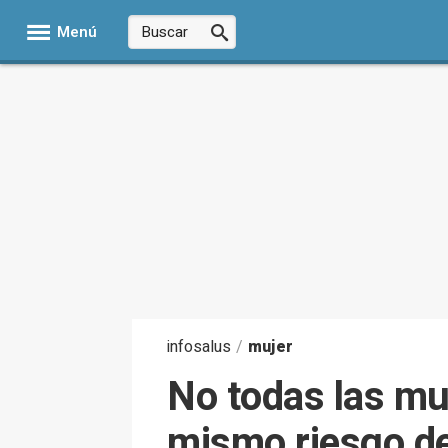
Menú
infosalus
/
mujer
No todas las muj
mismo riesgo de