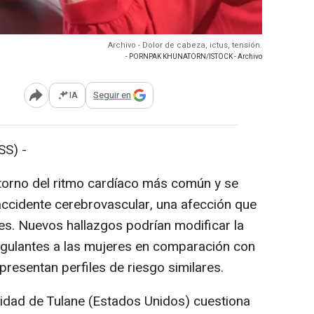
Archivo - Dolor de cabeza, ictus, tensión.
- PORNPAK KHUNATORN/ISTOCK - Archivo
IA
Seguir en
Abrir opciones para compartir
S) -
rastorno del ritmo cardíaco más común y se
ccidente cerebrovascular, una afección que
tes. Nuevos hallazgos podrían modificar la
agulantes a las mujeres en comparación con
resentan perfiles de riesgo similares.
idad de Tulane (Estados Unidos) cuestiona