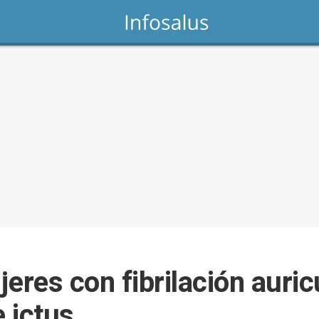
eres con fibrilación auricu
 ictus