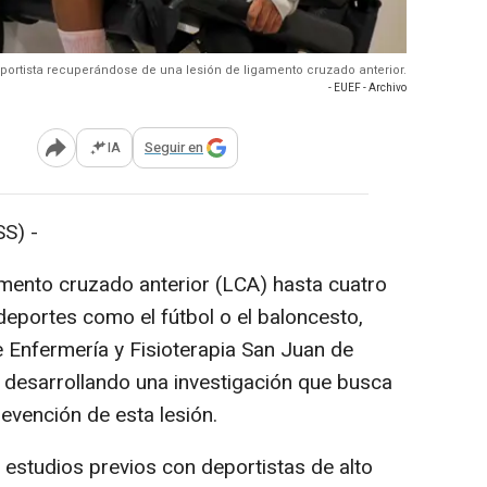
eportista recuperándose de una lesión de ligamento cruzado anterior.
- EUEF - Archivo
IA
Seguir en
Abrir opciones para compartir
S) -
amento cruzado anterior (LCA) hasta cuatro
eportes como el fútbol o el baloncesto,
e Enfermería y Fisioterapia San Juan de
á desarrollando una investigación que busca
revención de esta lesión.
estudios previos con deportistas de alto