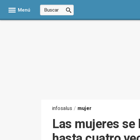
Menú
infosalus
/
mujer
Las mujeres se 
hasta cuatro ve