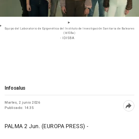
Equipo del Laboratorio de Epigenética del Instituto de Investigación Sanitaria de Baleares
(IdISBa)
- IDISBA
Infosalus
Martes, 2 junio 2026
Publicado: 14:35
Abri
PALMA 2 Jun. (EUROPA PRESS) -