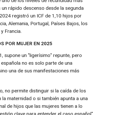
e uno de los niveles de fecundidad más
as un rápido descenso desde la segunda
2024 registró un ICF de 1,10 hijos por
recia, Alemania, Portugal, Países Bajos, los
 y Francia.
OS POR MUJER EN 2025
, supone un "ligerísimo" repunte, pero
 española no es solo parte de una
sino una de sus manifestaciones más
, no permite distinguir si la caída de los
n la maternidad o si también apunta a una
nal de hijos que las mujeres tienen a lo
uestión clave para entender el caso español",