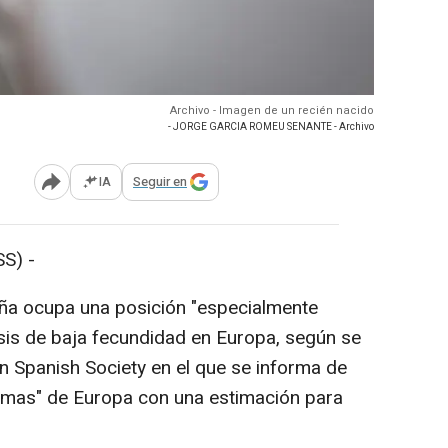
Archivo - Imagen de un recién nacido
- JORGE GARCIA ROMEU SENANTE - Archivo
IA
Seguir en
Abrir opciones para compartir
S) -
ña ocupa una posición "especialmente
sis de baja fecundidad en Europa, según se
 Spanish Society en el que se informa de
remas" de Europa con una estimación para