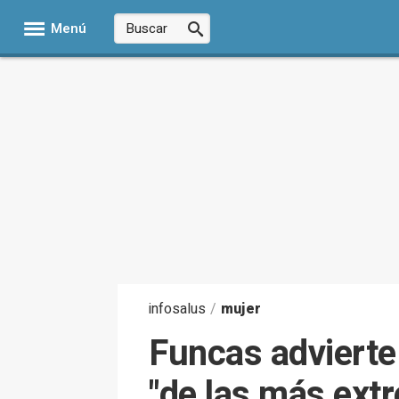
Menú
infosalus
/
mujer
Funcas advierte
"de las más extr