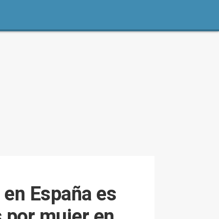
d en España es
s por mujer en