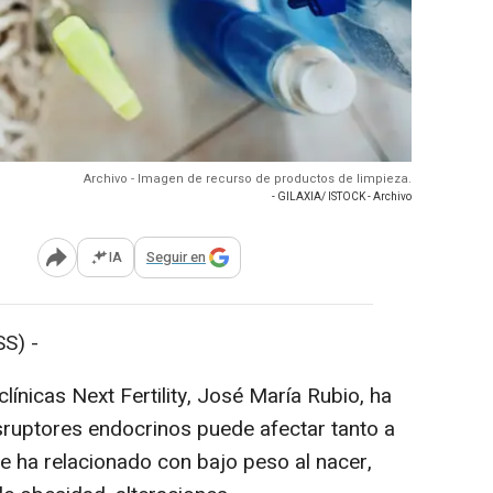
Archivo - Imagen de recurso de productos de limpieza.
- GILAXIA/ ISTOCK - Archivo
IA
Seguir en
Abrir opciones para compartir
S) -
línicas Next Fertility, José María Rubio, ha
isruptores endocrinos puede afectar tanto a
e ha relacionado con bajo peso al nacer,