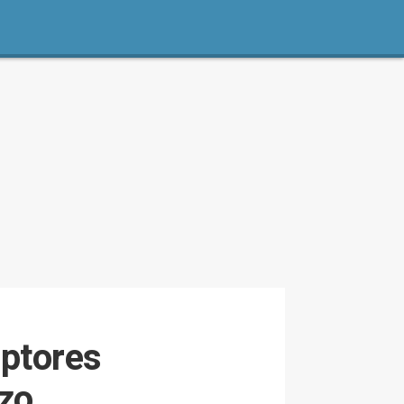
uptores
zo