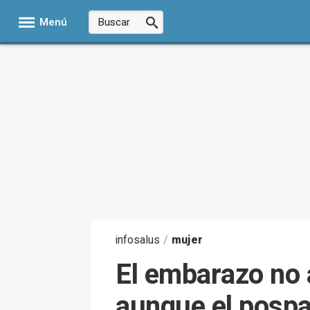
Menú
infosalus
/
mujer
El embarazo no 
aunque el pospar