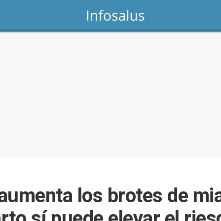
aumenta los brotes de mia
to sí puede elevar el ries