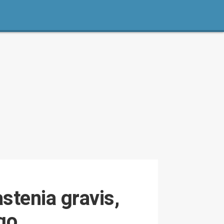
stenia gravis,
go