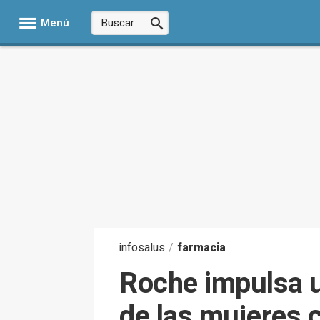
Menú
infosalus
/
farmacia
Roche impulsa un
de las mujeres 