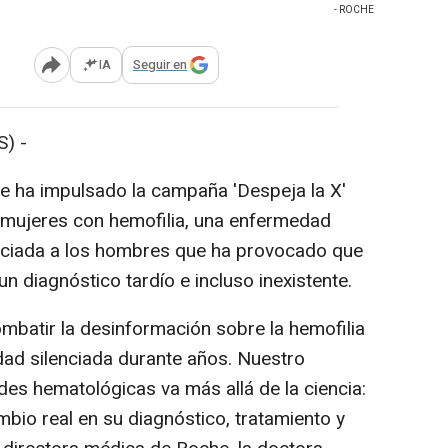
- ROCHE
IA
Seguir en
Abrir opciones para compartir
) -
 ha impulsado la campaña 'Despeja la X'
las mujeres con hemofilia, una enfermedad
sociada a los hombres que ha provocado que
 diagnóstico tardío e incluso inexistente.
mbatir la desinformación sobre la hemofilia
lidad silenciada durante años. Nuestro
s hematológicas va más allá de la ciencia:
bio real en su diagnóstico, tratamiento y