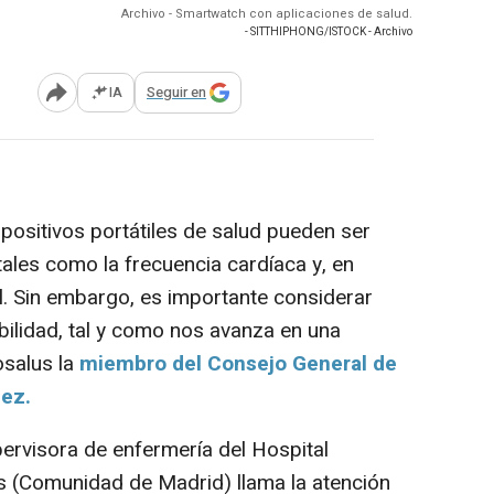
Archivo - Smartwatch con aplicaciones de salud.
- SITTHIPHONG/ISTOCK - Archivo
IA
Seguir en
Abrir opciones para compartir
ositivos portátiles de salud pueden ser
itales como la frecuencia cardíaca y, en
al. Sin embargo, es importante considerar
abilidad, tal y como nos avanza en una
salus la
miembro del Consejo General de
ez.
ervisora de enfermería del Hospital
as (Comunidad de Madrid) llama la atención