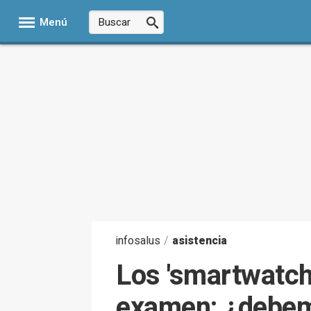
Menú
infosalus
/
asistencia
Los 'smartwatche
examen: ¿debemo