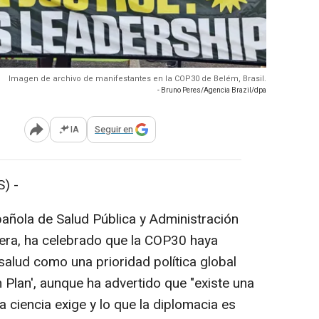
Imagen de archivo de manifestantes en la COP30 de Belém, Brasil.
- Bruno Peres/Agencia Brazil/dpa
IA
Seguir en
Abrir opciones para compartir
) -
pañola de Salud Pública y Administración
rera, ha celebrado que la COP30 haya
 salud como una prioridad política global
 Plan', aunque ha advertido que "existe una
a ciencia exige y lo que la diplomacia es