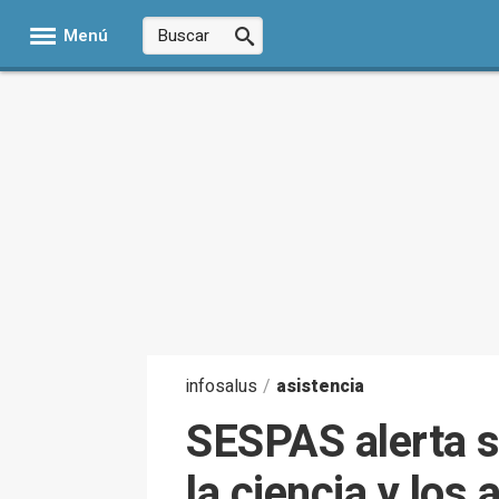
Menú
infosalus
/
asistencia
SESPAS alerta so
la ciencia y los