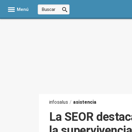
Menú
infosalus
/
asistencia
La SEOR destaca
la supervivencia