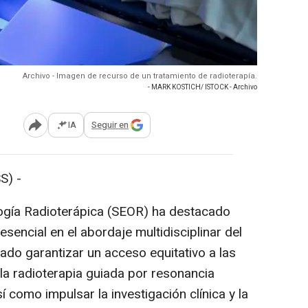
Archivo - Imagen de recurso de un tratamiento de radioterapía.
- MARK KOSTICH/ ISTOCK - Archivo
IA
Seguir en
Abrir opciones para compartir
S) -
ogía Radioterápica (SEOR) ha destacado
esencial en el abordaje multidisciplinar del
ado garantizar un acceso equitativo a las
a radioterapia guiada por resonancia
í como impulsar la investigación clínica y la