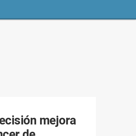
recisión mejora
ncer de