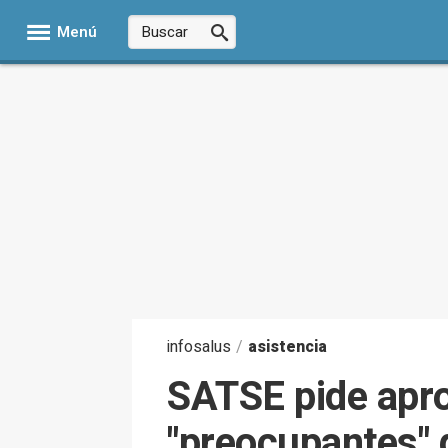
Menú
infosalus
/
asistencia
SATSE pide apro
"preocupantes" 