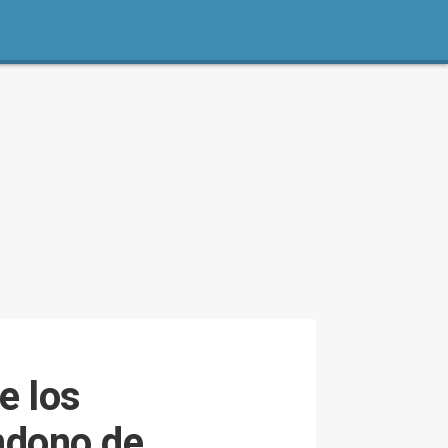
e los
ndono de