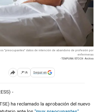
e los "preocupantes" datos de intención de abandono de profesión por
enfermeras
- TEMPURA/ ISTOCK - Archivo
IA
Seguir en
Abrir opciones para compartir
ESS) -
TSE) ha reclamado la aprobación del nuevo
atutario ante los
"muy preocupantes"