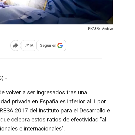
PIXABAY - Archivo
IA
Seguir en
Abrir opciones para compartir
) -
 de volver a ser ingresados tras una
idad privada en España es inferior al 1 por
RESA 2017 del Instituto para el Desarrollo e
 que celebra estos ratios de efectividad "al
ionales e internacionales".