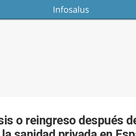
sis o reingreso después de
n la sanidad privada en Es