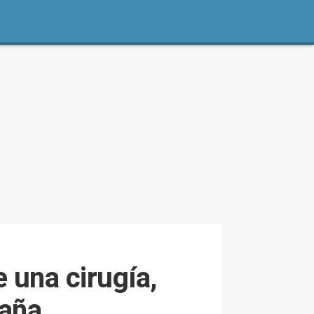
 una cirugía,
paña