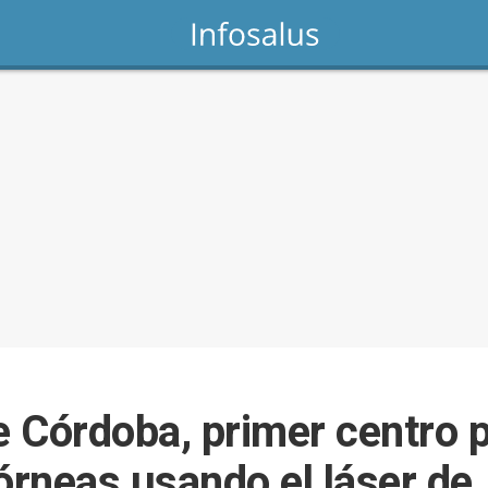
e Córdoba, primer centro p
órneas usando el láser de