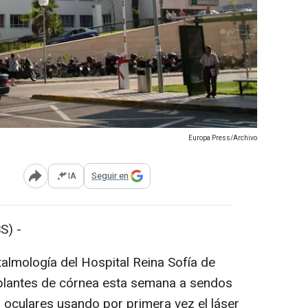
Europa Press/Archivo
IA
Seguir en
Abrir opciones para compartir
S) -
talmología del Hospital Reina Sofía de
plantes de córnea esta semana a sendos
 oculares usando por primera vez el láser