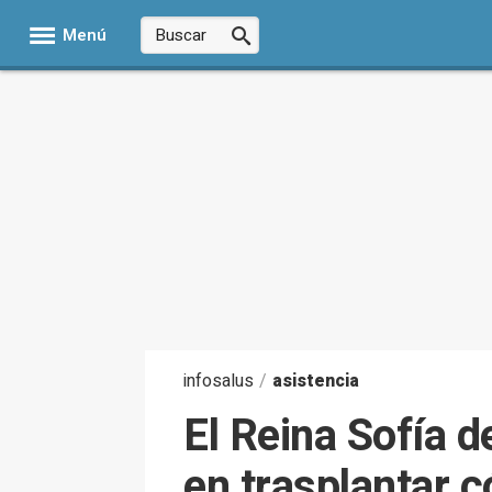
Menú
infosalus
/
asistencia
El Reina Sofía d
en trasplantar c