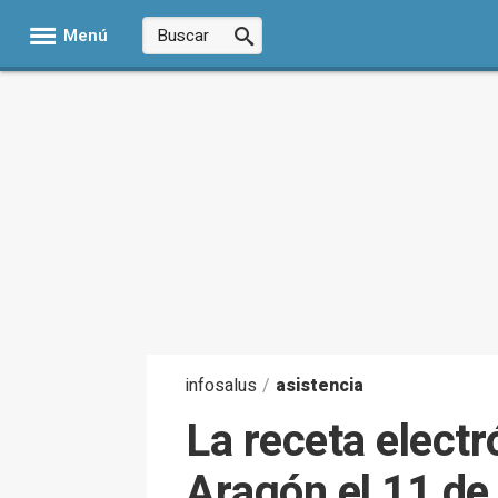
Menú
infosalus
/
asistencia
La receta elect
Aragón el 11 de