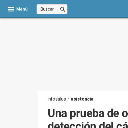
Menú
infosalus
/
asistencia
Una prueba de or
detección del c