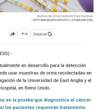
Análisis de orina mediante tiras reactivas.
- GETTY IMAGES/ISTOCKPHOTO / LOTHAR DRECHSEL
IA
Seguir en
Abrir opciones para compartir
SS) -
ualmente en desarrollo para la detección
ede usar muestras de orina recolectadas en
igación de la Universidad de East Anglia y el
ospital, en Reino Unido.
ros en la prueba que diagnostica el cáncer
 si los pacientes requerirán tratamiento