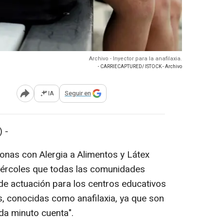
Archivo - Inyector para la anafilaxia.
- CARRIECAPTURED/ ISTOCK - Archivo
IA
Seguir en
Abrir opciones para compartir
 -
onas con Alergia a Alimentos y Látex
ércoles que todas las comunidades
e actuación para los centros educativos
s, conocidas como anafilaxia, ya que son
ada minuto cuenta".