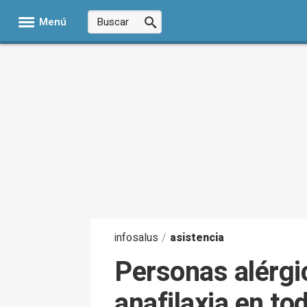
Menú
infosalus
/
asistencia
Personas alérgi
anafilaxia en to