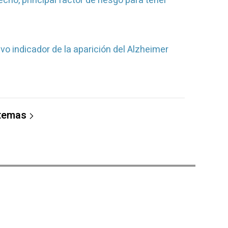
cho, principal factor de riesgo para tener
o indicador de la aparición del Alzheimer
 temas