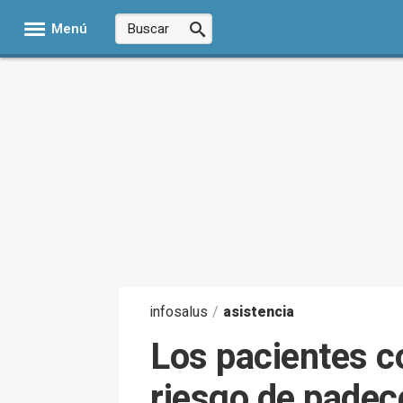
Menú
infosalus
/
asistencia
Los pacientes c
riesgo de padece