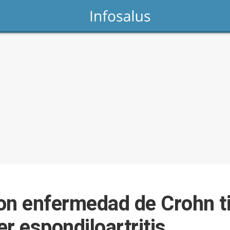
on enfermedad de Crohn 
r espondiloartritis