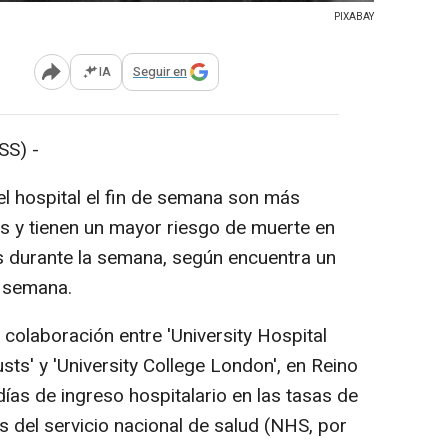
PIXABAY
IA
Seguir en
Abrir opciones para compartir
S) -
 hospital el fin de semana son más
 y tienen un mayor riesgo de muerte en
 durante la semana, según encuentra un
a semana.
colaboración entre 'University Hospital
s' y 'University College London', en Reino
días de ingreso hospitalario en las tasas de
s del servicio nacional de salud (NHS, por