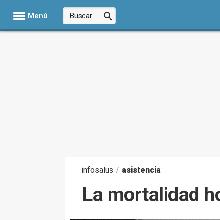
Menú
infosalus
/
asistencia
La mortalidad h