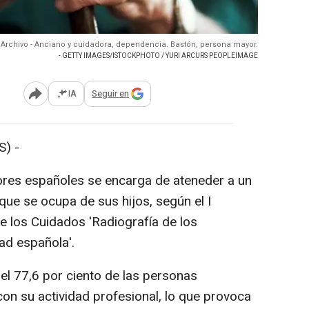
Archivo - Anciano y cuidadora, dependencia. Bastón, persona mayor.
- GETTY IMAGES/ISTOCKPHOTO / YURI ARCURS PEOPLEIMAGE
IA
Seguir en
Abrir opciones para compartir
) -
dores españoles se encarga de ateneder a un
que se ocupa de sus hijos, según el I
e los Cuidados 'Radiografía de los
ad española'.
el 77,6 por ciento de las personas
on su actividad profesional, lo que provoca