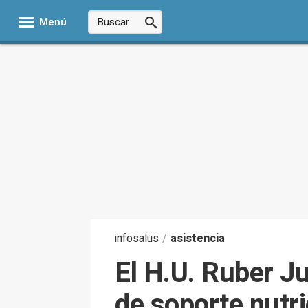
Menú
infosalus
/
asistencia
El H.U. Ruber 
de soporte nutri