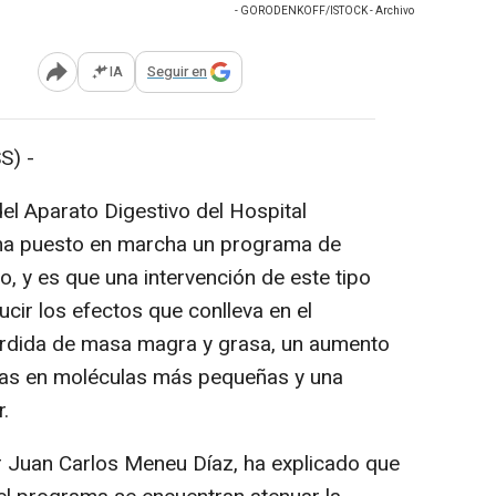
- GORODENKOFF/ISTOCK - Archivo
IA
Seguir en
Abrir opciones para compartir
S) -
del Aparato Digestivo del Hospital
 ha puesto en marcha un programa de
o, y es que una intervención de este tipo
cir los efectos que conlleva en el
érdida de masa magra y grasa, un aumento
ínas en moléculas más pequeñas y una
r.
tor Juan Carlos Meneu Díaz, ha explicado que