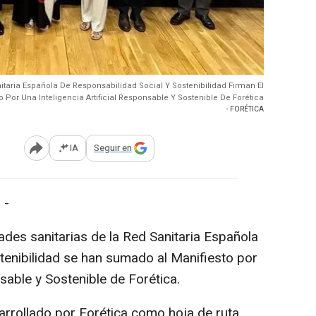
itaria Española De Responsabilidad Social Y Sostenibilidad Firman El
o Por Una Inteligencia Artificial Responsable Y Sostenible De Forética
- FORÉTICA
IA
Seguir en
Abrir opciones para compartir
 -
dades sanitarias de la Red Sanitaria Española
tenibilidad se han sumado al Manifiesto por
nsable y Sostenible de Forética.
sarrollado por Forética como hoja de ruta