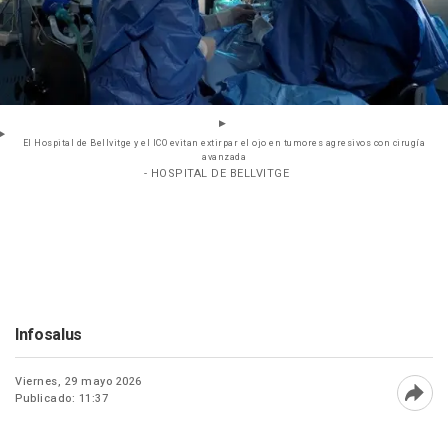
El Hospital de Bellvitge y el ICO evitan extirpar el ojo en tumores agresivos con cirugía
avanzada
- HOSPITAL DE BELLVITGE
Infosalus
Viernes, 29 mayo 2026
Publicado: 11:37
Abri