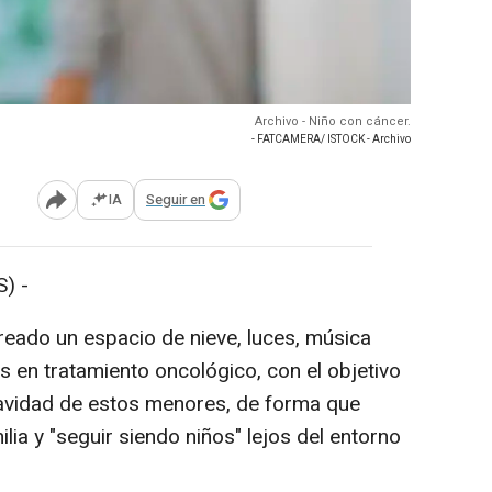
Archivo - Niño con cáncer.
- FATCAMERA/ ISTOCK - Archivo
IA
Seguir en
Abrir opciones para compartir
) -
eado un espacio de nieve, luces, música
s en tratamiento oncológico, con el objetivo
 Navidad de estos menores, de forma que
ia y "seguir siendo niños" lejos del entorno