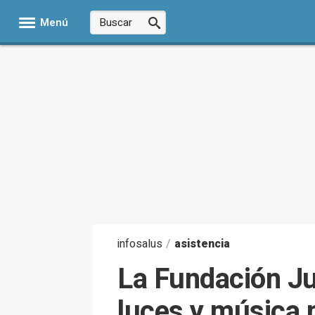
Menú
infosalus
/
asistencia
La Fundación Ju
luces y música 