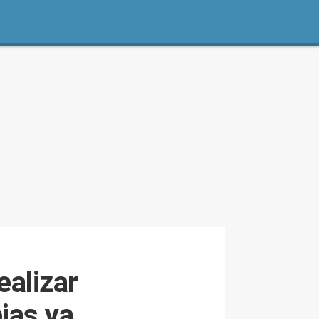
ealizar
ias ya