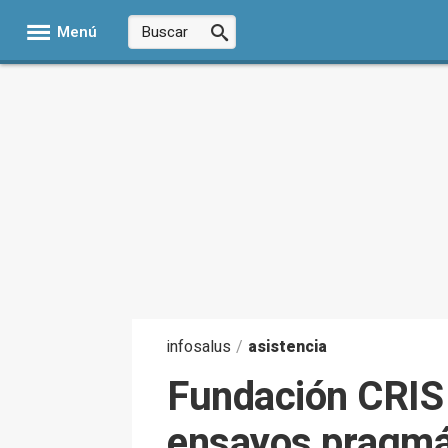
Menú
infosalus
/
asistencia
Fundación CRIS 
ensayos pragmát