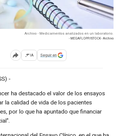
Archivo - Medicamentos analizados en un laboratorio.
- MEGAFLOPP/ISTOCK - Archivo
IA
Seguir en
Abrir opciones para compartir
S) -
cer ha destacado el valor de los ensayos
 la calidad de vida de los pacientes
es, por lo que ha apuntado que financiar
al".
Internacional del Ensayo Clínico, en el que ha